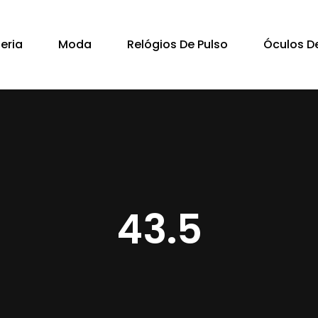
Cart
teria
Moda
Relógios De Pulso
Óculos De
43.5