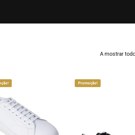
A mostrar todo
ção!
Promoção!