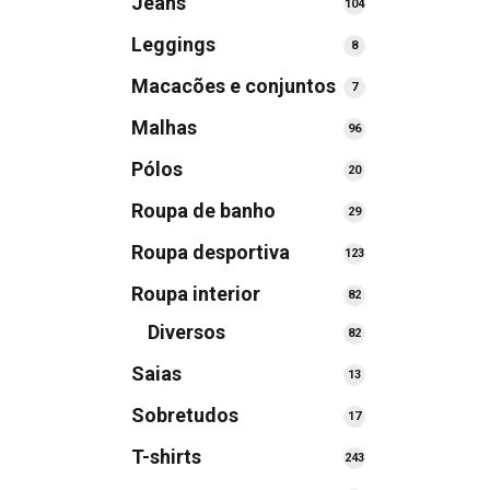
Jeans
104
104
produtos
Leggings
8
8
produtos
Macacões e conjuntos
7
7
produtos
Malhas
96
96
produtos
Pólos
20
20
produtos
Roupa de banho
29
29
produtos
Roupa desportiva
123
123
produtos
Roupa interior
82
82
produtos
Diversos
82
82
produtos
Saias
13
13
produtos
Sobretudos
17
17
produtos
T-shirts
243
243
produtos