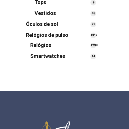
Tops
9
9
produtos
Vestidos
48
48
produtos
Óculos de sol
29
29
produtos
Relógios de pulso
1312
1312
Relógios
1298
produtos
1298
Smartwatches
14
14
produtos
produtos