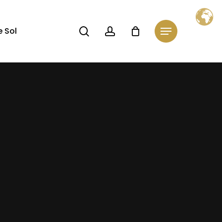
Close
Cart
search
account
 Sol
Menu