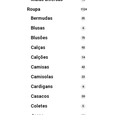
produtos
Roupa
1124
1124
Bermudas
35
35
produtos
produtos
Blusas
6
6
produtos
Blusões
73
73
produtos
Calças
92
92
produtos
Calções
14
14
produtos
Camisas
42
42
produtos
Camisolas
22
22
produtos
Cardigans
6
6
produtos
Casacos
30
30
produtos
Coletes
5
5
produtos