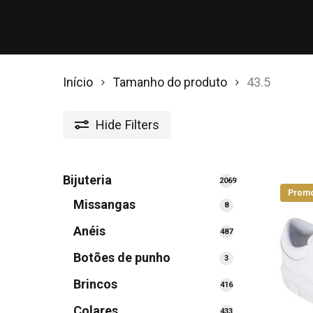
Início
Tamanho do produto
43.5
Hide
Filters
Bijuteria
2069
Promo
2069
Missangas
8
8
produtos
produtos
Anéis
487
487
produtos
Botões de punho
3
3
produtos
Brincos
416
416
produtos
Colares
433
433