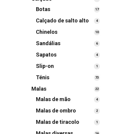
produtos
Botas
17
17
produtos
Calçado de salto alto
4
4
produtos
Chinelos
10
10
produtos
Sandálias
6
6
produtos
Sapatos
4
4
produtos
Slip-on
1
1
produto
Ténis
73
73
produtos
Malas
22
22
produtos
Malas de mão
4
4
produtos
Malas de ombro
2
2
produtos
Malas de tiracolo
1
1
produto
Malas diversas
16
16