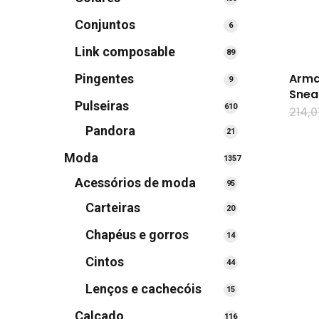
produtos
Conjuntos
6
6
produtos
Link composable
89
89
produtos
Arma
Pingentes
9
9
Snea
produtos
Pulseiras
610
610
214,0
produtos
Pandora
21
21
produtos
Moda
1357
1357
Acessórios de moda
95
95
produtos
produtos
Carteiras
20
20
produtos
Chapéus e gorros
14
14
produtos
Cintos
44
44
produtos
Lenços e cachecóis
15
15
produtos
Calçado
116
116