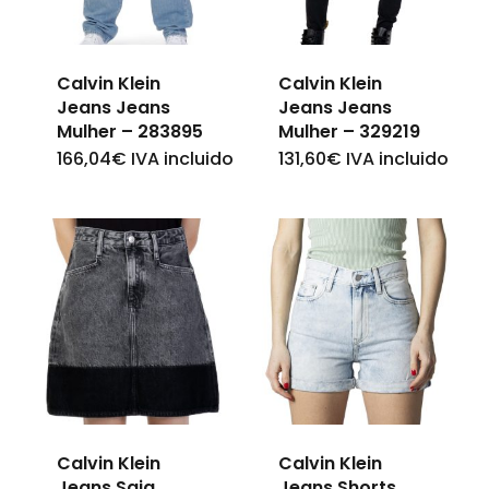
may
may
be
be
Calvin Klein
Calvin Klein
chosen
chosen
Jeans Jeans
Jeans Jeans
on
on
Mulher – 283895
Mulher – 329219
166,04
€
IVA incluido
131,60
€
IVA incluido
This
This
the
the
product
product
product
product
has
has
page
page
multiple
multiple
variants.
variants.
The
The
options
options
may
may
be
be
Calvin Klein
Calvin Klein
chosen
chosen
Jeans Saia
Jeans Shorts