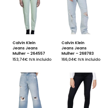
Calvin Klein
Calvin Klein
Jeans Jeans
Jeans Jeans
Mulher – 264557
Mulher – 268783
153,74
€
IVA incluido
166,04
€
IVA incluido
This
This
product
product
has
has
multiple
multiple
variants.
variants.
The
The
options
options