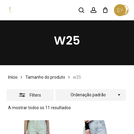
Skip
Menu
search
account
Cart
Close
to
Close
Cart
Close
Filters
main
Menu
content
W25
Início
Tamanho do produto
w25
Ordenação padrão
Filters
A mostrar todos os 11 resultados