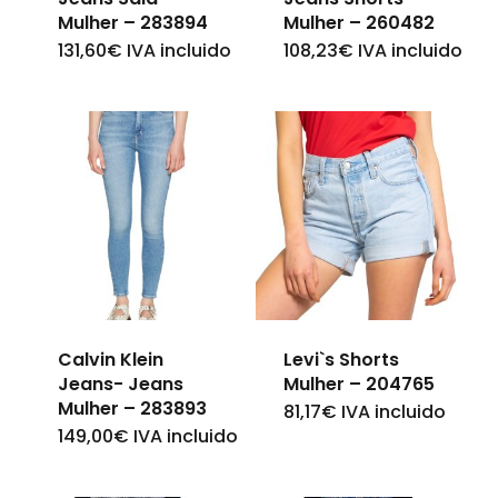
on
on
Mulher – 283894
Mulher – 260482
131,60
€
IVA incluido
108,23
€
IVA incluido
This
This
the
the
product
product
product
product
has
has
page
page
multiple
multiple
variants.
variants.
The
The
options
options
may
may
be
be
Calvin Klein
Levi`s Shorts
chosen
chosen
Jeans- Jeans
Mulher – 204765
on
on
Mulher – 283893
81,17
€
IVA incluido
This
149,00
€
IVA incluido
This
the
the
product
product
product
product
has