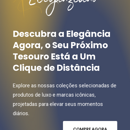
chosen
on
the
Descubra
a
Elegância
product
Agora,
o
Seu
Próximo
page
Tesouro
Está
a
Um
Clique
de
Distância
Explore as nossas coleções selecionadas de
produtos de luxo e marcas icônicas,
projetadas para elevar seus momentos
diários.
C
O
M
P
R
E
A
G
O
R
A