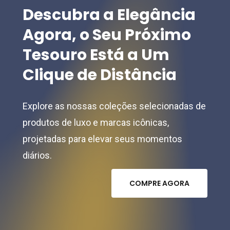
Descubra
a
Elegância
Agora,
o
Seu
Próximo
Tesouro
Está
a
Um
Clique
de
Distância
Explore as nossas coleções selecionadas de
produtos de luxo e marcas icônicas,
projetadas para elevar seus momentos
diários.
C
O
M
P
R
E
A
G
O
R
A