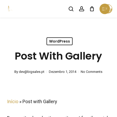
Skip
Menu
search
account
Cart
to
Close
Cart
Close
main
Menu
content
WordPress
Post With Gallery
By
dev@bigsales.pt
Dezembro 1, 2014
No Comments
Início
»
Post with Gallery