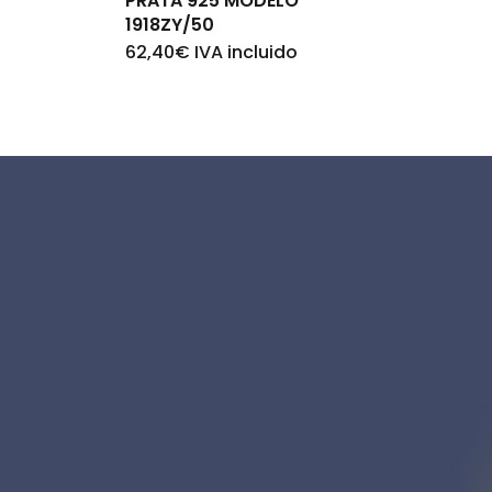
PRATA 925 MODELO
1918ZY/50
62,40
€
IVA incluido