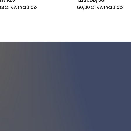
TA 925
12126DB/56
03
€
IVA incluido
50,00
€
IVA incluido