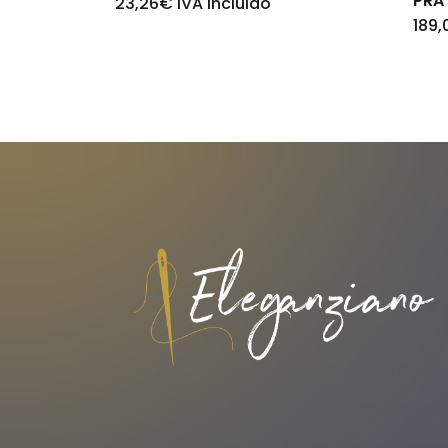
PRA
23,26
€
IVA incluido
189,