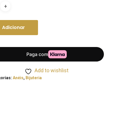
Adicionar
Add to wishlist
orias:
Anéis
,
Bijuteria