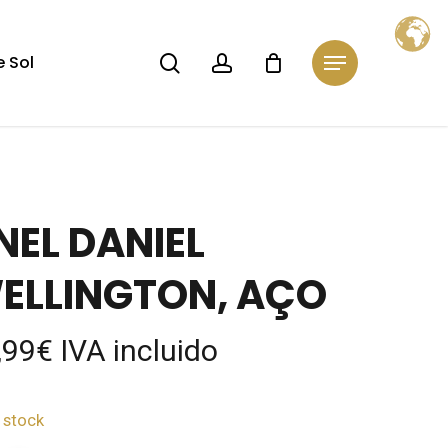
Close
Cart
search
account
 Sol
Menu
NEL DANIEL
ELLINGTON, AÇO
,99
€
IVA incluido
 stock