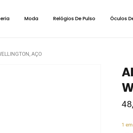
Cart
teria
Moda
Relógios De Pulso
Óculos De
WELLINGTON, AÇO
A
W
48
1 em