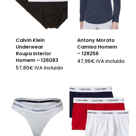
Calvin Klein
Antony Morato
Underwear
Camisa Homem
Roupa Interior
– 128256
Homem – 126083
47,96
€
IVA incluido
This
57,80
€
IVA incluido
This
product
product
has
has
multiple
multiple
variants.
variants.
The
The
options
options
may
may