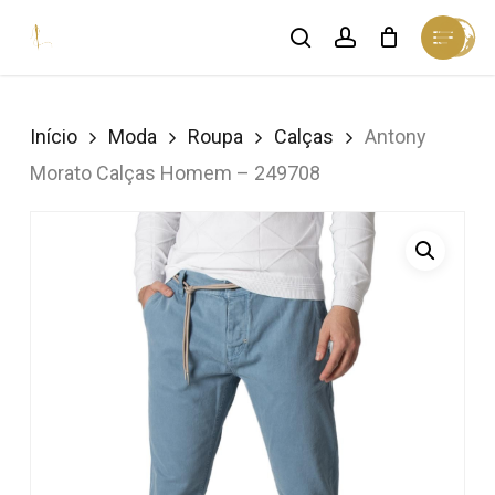
Skip
Menu
search
account
Cart
to
Close
Cart
Close
main
Menu
content
Início
Moda
Roupa
Calças
Antony
Morato Calças Homem – 249708