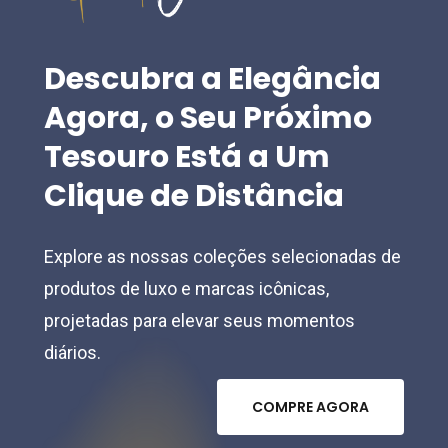
on
on
the
the
Descubra
a
Elegância
product
product
Agora,
o
Seu
Próximo
page
page
Tesouro
Está
a
Um
Clique
de
Distância
Explore as nossas coleções selecionadas de
produtos de luxo e marcas icônicas,
projetadas para elevar seus momentos
diários.
C
O
M
P
R
E
A
G
O
R
A