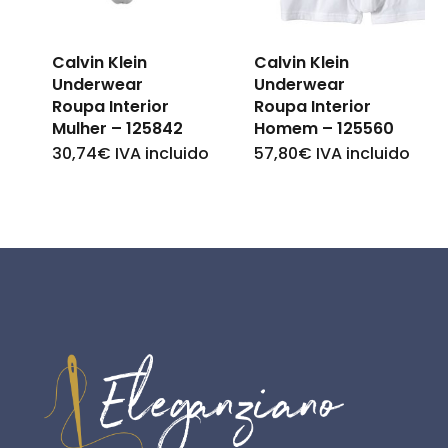
be
be
chosen
Calvin Klein
Calvin Klein
chosen
on
Underwear
Underwear
on
Roupa Interior
Roupa Interior
the
Mulher – 125842
Homem – 125560
the
product
30,74
€
IVA incluido
57,80
€
IVA incluido
This
This
product
page
product
product
page
has
has
multiple
multiple
variants.
variants.
The
The
options
options
may
may
be
be
chosen
chosen