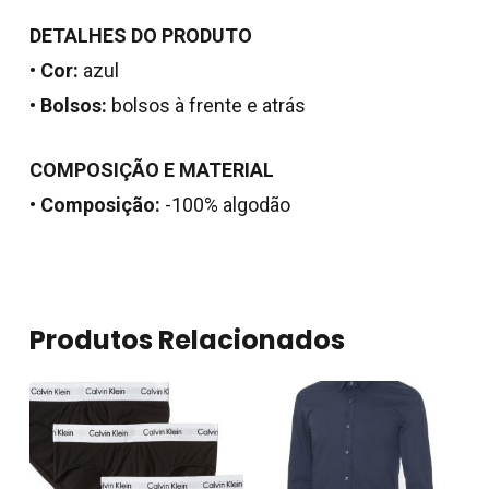
DETALHES DO PRODUTO
•
Cor:
azul
•
Bolsos:
bolsos à frente e atrás
COMPOSIÇÃO E MATERIAL
•
Composição:
-100% algodão
Nenhum produto no
carrinho.
Produtos Relacionados
Go To Shop