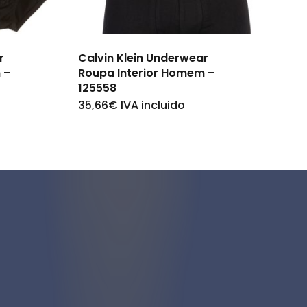
r
Calvin Klein Underwear
 –
Roupa Interior Homem –
125558
35,66
€
IVA incluido
This
product
has
multiple
variants.
The
options
may
be
chosen