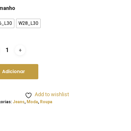
manho
6_L30
W28_L30
Adicionar
Add to wishlist
orias:
Jeans
,
Moda
,
Roupa