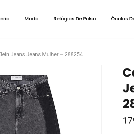
Cart
teria
Moda
Relógios De Pulso
Óculos De
Klein Jeans Jeans Mulher – 288254
C
J
2
17