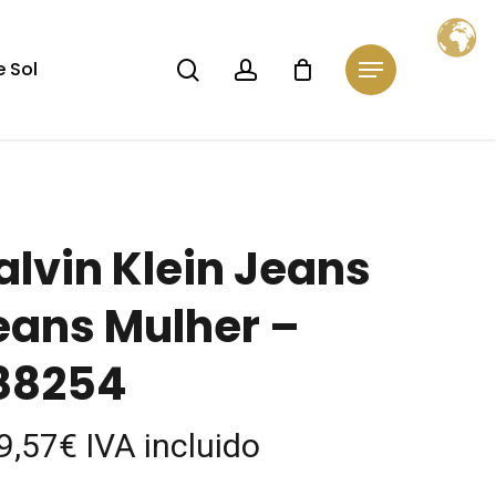
Close
Cart
search
account
 Sol
Menu
alvin Klein Jeans
eans Mulher –
88254
9,57
€
IVA incluido