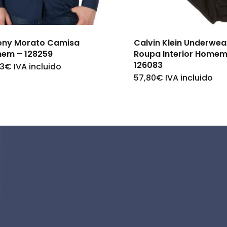
ony Morato Camisa
Calvin Klein Underwea
em – 128259
Roupa Interior Homem
126083
03
€
IVA incluido
This
57,80
€
IVA incluido
This
product
product
has
has
multiple
multiple
variants.
variants.
The
The
options
options
may
may
be
be
chosen
chosen