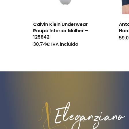
Calvin Klein Underwear
Ant
Roupa Interior Mulher –
Hom
125842
59,
30,74
€
IVA incluido
This
product
has
multiple
variants.
The
options
may
be
chosen