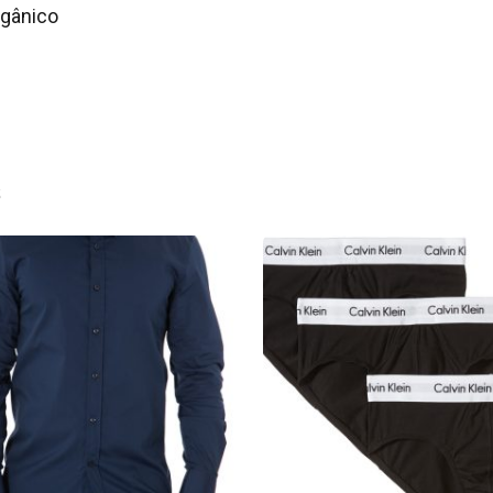
rgânico
s