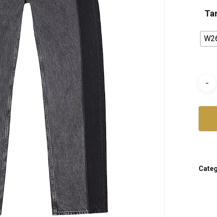
Ta
W2
Categ