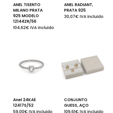
Go To Shop
ANEL TISENTO
ANEL RADIANT,
MILANO PRATA
PRATA 925
925 MODELO
30,07
€
IVA incluido
12144ZR/56
104,62
€
IVA incluido
Anel 24KAE
CONJUNTO
12417S/52
GUESS, AÇO
59,00
€
IVA incluido
109,61
€
IVA incluido