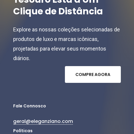
Clique
de
Distância
Explore as nossas coleções selecionadas de
produtos de luxo e marcas icônicas,
projetadas para elevar seus momentos
diários.
C
O
M
P
R
E
A
G
O
R
A
Fale Connosco
geral@eleganziano.com
Políticas