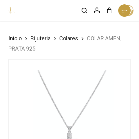
Skip
Menu
search
account
Cart
to
Close
Cart
Close
main
Menu
content
Início
Bijuteria
Colares
COLAR AMEN,
PRATA 925