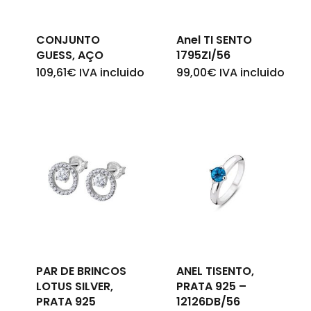
Go To Shop
CONJUNTO
Anel TI SENTO
GUESS, AÇO
1795ZI/56
109,61
€
IVA incluido
99,00
€
IVA incluido
PAR DE BRINCOS
ANEL TISENTO,
LOTUS SILVER,
PRATA 925 –
PRATA 925
12126DB/56