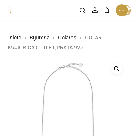
Skip
Menu
search
account
Cart
to
Close
Cart
Close
main
Menu
content
Início
Bijuteria
Colares
COLAR
MAJORICA OUTLET, PRATA 925