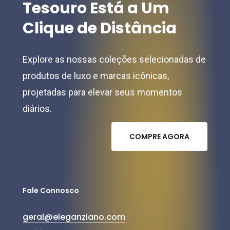
Tesouro
Está
a
Um
Clique
de
Distância
Explore as nossas coleções selecionadas de
produtos de luxo e marcas icônicas,
projetadas para elevar seus momentos
diários.
C
O
M
P
R
E
A
G
O
R
A
Fale Connosco
geral@eleganziano.com