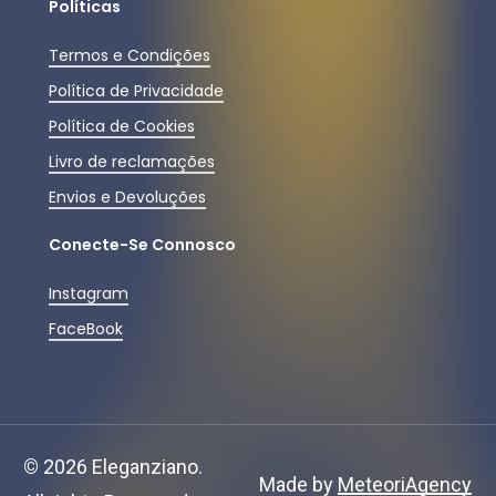
Políticas
Termos e Condições
Política de Privacidade
Política de Cookies
Livro de reclamações
Envios e Devoluções
Conecte-Se Connosco
Instagram
FaceBook
Subtotal:
0,00
€
©
2026
Eleganziano.
Ver Carrinho
Finalizar Compras
Made by
MeteoriAgency