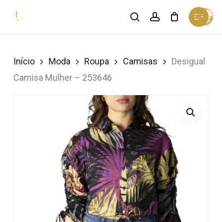
Skip
Menu
search
account
Cart
to
Close
Cart
Close
main
Menu
content
Início
Moda
Roupa
Camisas
Desigual
Camisa Mulher – 253646