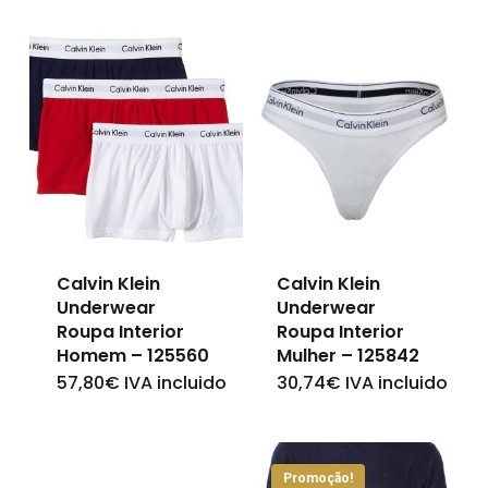
Calvin Klein
Calvin Klein
Underwear
Underwear
Roupa Interior
Roupa Interior
Homem – 125560
Mulher – 125842
57,80
€
IVA incluido
30,74
€
IVA incluido
This
This
product
product
has
has
Promoção!
multiple
multiple