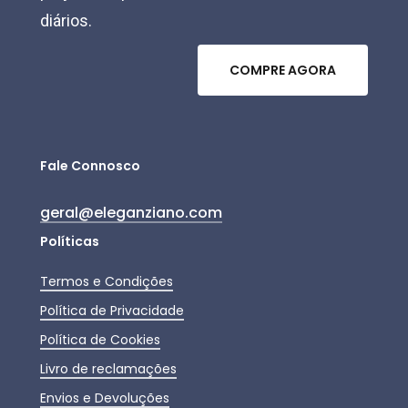
diários.
C
O
M
P
R
E
A
G
O
R
A
Fale Connosco
geral@eleganziano.com
Políticas
Termos e Condições
Política de Privacidade
Política de Cookies
Livro de reclamações
Envios e Devoluções