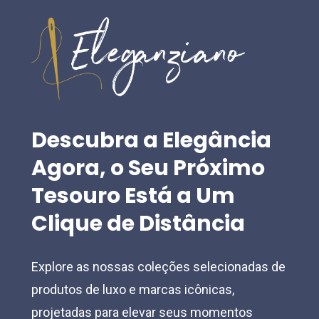
options
options
may
may
be
be
chosen
chosen
on
on
the
the
Descubra
a
Elegância
product
product
Agora,
o
Seu
Próximo
page
page
Tesouro
Está
a
Um
Clique
de
Distância
Explore as nossas coleções selecionadas de
produtos de luxo e marcas icônicas,
projetadas para elevar seus momentos