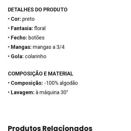
DETALHES DO PRODUTO
•
Cor:
preto
•
Fantasia:
floral
•
Fecho:
botões
•
Mangas:
mangas a 3/4
•
Gola:
colarinho
COMPOSIÇÃO E MATERIAL
Nenhum produto no
•
Composição:
-100% algodão
carrinho.
•
Lavagem:
à máquina 30°
Go To Shop
Produtos Relacionados