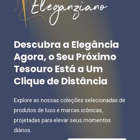
be
be
chosen
chosen
on
on
the
the
product
Descubra
a
Elegância
product
page
Agora,
o
Seu
Próximo
page
Tesouro
Está
a
Um
Clique
de
Distância
Explore as nossas coleções selecionadas de
produtos de luxo e marcas icônicas,
projetadas para elevar seus momentos
diários.