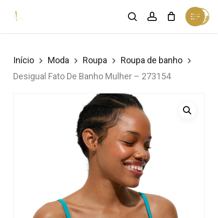
Skip
Menu
search
account
Cart
to
Close
Cart
Close
main
Menu
content
Início
Moda
Roupa
Roupa de banho
Desigual Fato De Banho Mulher – 273154