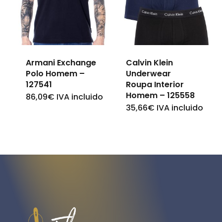
options
options
may
may
be
be
chosen
Armani Exchange
Calvin Klein
chosen
on
Polo Homem –
Underwear
on
127541
Roupa Interior
the
Homem – 125558
the
86,09
€
IVA incluido
This
product
35,66
€
IVA incluido
This
product
product
page
product
page
has
has
multiple
multiple
variants.
variants.
The
The
options
options
may
may