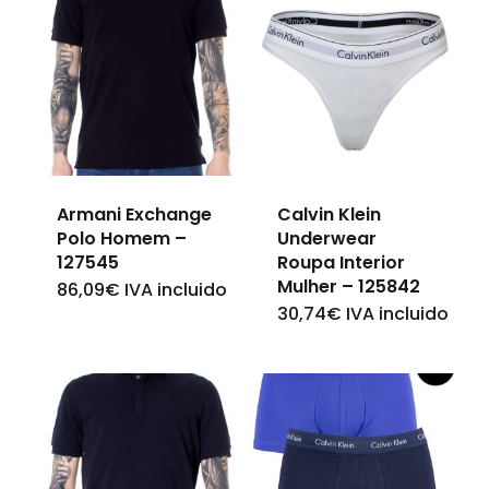
Armani Exchange
Calvin Klein
Polo Homem –
Underwear
127545
Roupa Interior
Mulher – 125842
86,09
€
IVA incluido
This
30,74
€
IVA incluido
This
product
product
has
has
multiple
multiple
variants.
variants.
The
The