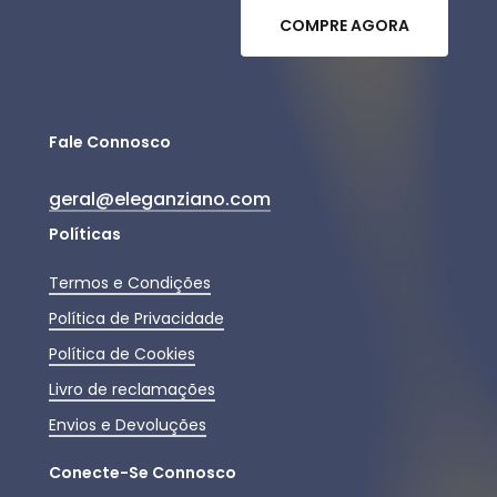
C
O
M
P
R
E
A
G
O
R
A
Fale Connosco
geral@eleganziano.com
Políticas
Termos e Condições
Política de Privacidade
Política de Cookies
Livro de reclamações
Envios e Devoluções
Conecte-Se Connosco