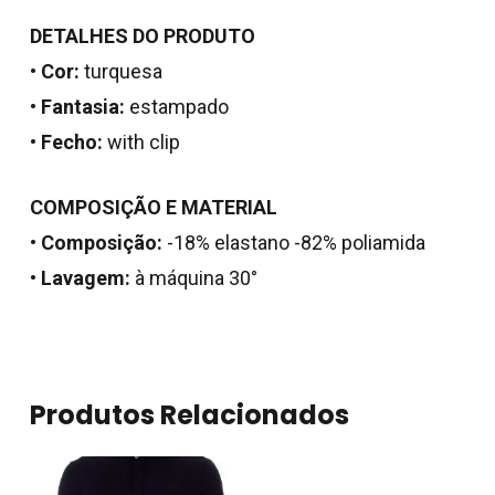
DETALHES DO PRODUTO
•
Cor:
turquesa
•
Fantasia:
estampado
•
Fecho:
with clip
COMPOSIÇÃO E MATERIAL
•
Composição:
-18% elastano -82% poliamida
Nenhum produto no
•
Lavagem:
à máquina 30°
carrinho.
Go To Shop
Produtos Relacionados