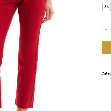
34
Categ