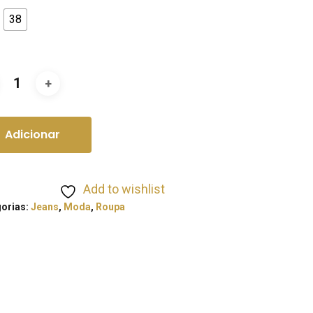
38
Adicionar
Add to wishlist
orias:
Jeans
,
Moda
,
Roupa