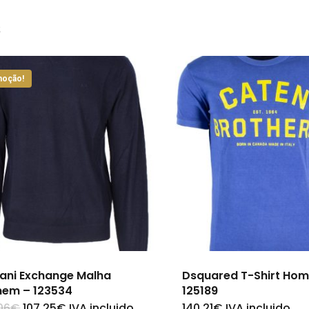
s
oção!
ani Exchange Malha
Dsquared T-Shirt Ho
em – 123534
125189
O
O
06
€
107,25
€
IVA incluido
140,21
€
IVA incluido
This
This