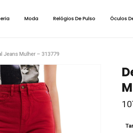
Cart
teria
Moda
Relógios De Pulso
Óculos De
al Jeans Mulher – 313779
D
M
10
Ta