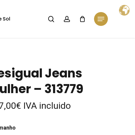
Close
Cart
search
account
 Sol
Menu
esigual Jeans
ulher – 313779
7,00
€
IVA incluido
manho