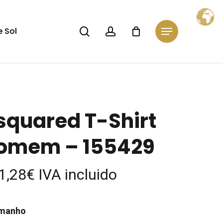
Close
Cart
search
account
 Sol
Menu
squared T-Shirt
omem – 155429
1,28
€
IVA incluido
manho