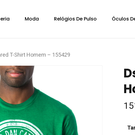
Cart
teria
Moda
Relógios De Pulso
Óculos De
red T-Shirt Homem – 155429
D
H
15
Ta