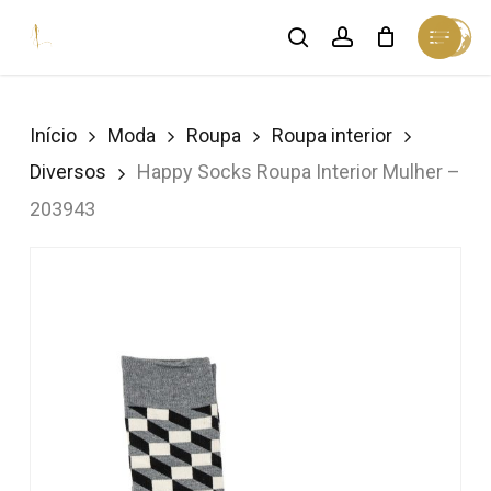
Skip
Menu
search
account
Cart
to
Close
Cart
Close
main
Menu
content
Início
Moda
Roupa
Roupa interior
Diversos
Happy Socks Roupa Interior Mulher –
203943