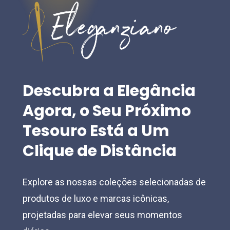
may
may
be
be
chosen
chosen
on
on
the
the
Descubra
a
Elegância
product
product
Agora,
o
Seu
Próximo
page
page
Tesouro
Está
a
Um
Clique
de
Distância
Explore as nossas coleções selecionadas de
produtos de luxo e marcas icônicas,
projetadas para elevar seus momentos