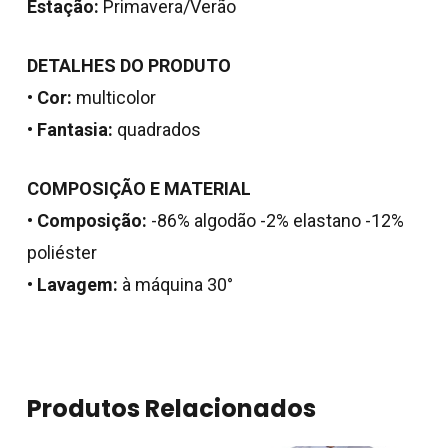
Estação:
Primavera/Verão
DETALHES DO PRODUTO
•
Cor:
multicolor
•
Fantasia:
quadrados
COMPOSIÇÃO E MATERIAL
•
Composição:
-86% algodão -2% elastano -12%
poliéster
Nenhum produto no
•
Lavagem:
à máquina 30°
carrinho.
Go To Shop
Produtos Relacionados