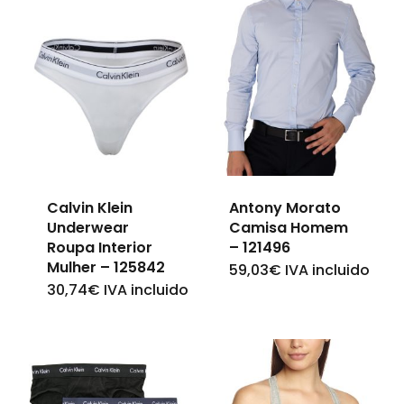
Calvin Klein
Antony Morato
Underwear
Camisa Homem
Roupa Interior
– 121496
Mulher – 125842
59,03
€
IVA incluido
This
30,74
€
IVA incluido
This
product
product
has
has
multiple
multiple
variants.