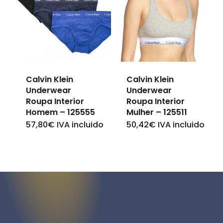
variants.
The
The
options
options
may
may
be
be
chosen
Calvin Klein
Calvin Klein
chosen
on
Underwear
Underwear
on
Roupa Interior
Roupa Interior
the
Homem – 125555
Mulher – 125511
the
product
57,80
€
IVA incluido
50,42
€
IVA incluido
This
This
product
page
product
product
page
has
has
multiple
multiple
variants.
variants.
The
The
options
options