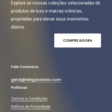
Explore as nossas coleções selecionadas de
produtos de luxo e marcas icônicas,
projetadas para elevar seus momentos
diários.
C
O
M
P
R
E
A
G
O
R
A
Fale Connosco
geral@eleganziano.com
Políticas
Termos e Condições
Política de Privacidade