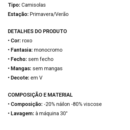
Tipo:
Camisolas
Estação:
Primavera/Verão
DETALHES DO PRODUTO
•
Cor:
roxo
•
Fantasia:
monocromo
•
Fecho:
sem fecho
•
Mangas:
sem mangas
•
Decote:
em V
Nenhum produto no
COMPOSIÇÃO E MATERIAL
carrinho.
•
Composição:
-20% náilon -80% viscose
•
Lavagem:
à máquina 30°
Go To Shop