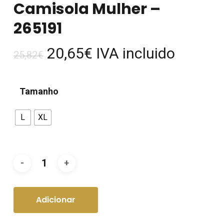
Camisola Mulher –
265191
O
O
20,65
€
IVA incluido
25,82
€
preço
preço
original
atual
Tamanho
era:
é:
25,82€.
20,65€.
L
XL
Adicionar