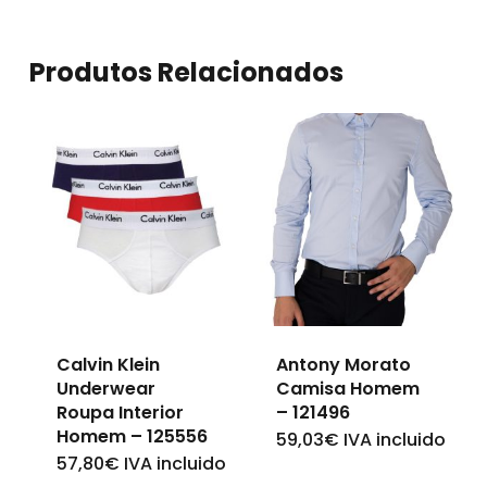
Produtos Relacionados
Calvin Klein
Antony Morato
Underwear
Camisa Homem
Roupa Interior
– 121496
Homem – 125556
59,03
€
IVA incluido
This
57,80
€
IVA incluido
This
product