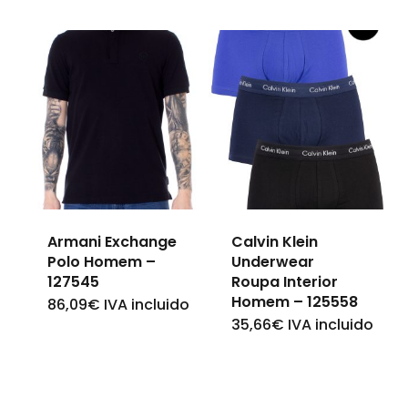
product
has
has
multiple
multiple
variants.
variants.
The
The
options
options
may
may
be
be
chosen
Armani Exchange
Calvin Klein
chosen
on
Polo Homem –
Underwear
on
127545
Roupa Interior
the
Homem – 125558
the
86,09
€
IVA incluido
This
product
35,66
€
IVA incluido
This
product
product
page
product
page
has
has
multiple