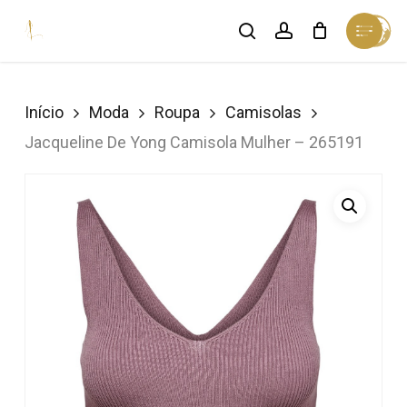
Skip
Menu
search
account
Cart
to
Close
Cart
Close
main
Menu
content
Início
Moda
Roupa
Camisolas
Jacqueline De Yong Camisola Mulher – 265191