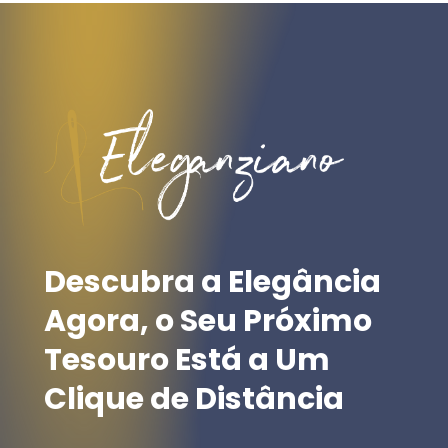
multiple
variants.
variants.
The
The
options
options
may
may
be
be
chosen
chosen
on
on
the
the
product
Descubra
a
Elegância
product
page
Agora,
o
Seu
Próximo
page
Tesouro
Está
a
Um
Clique
de
Distância