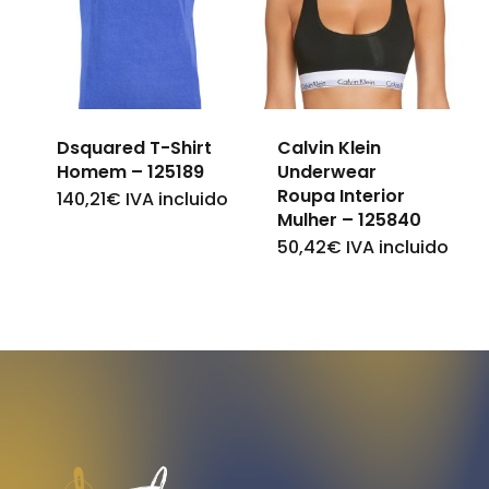
The
The
options
options
may
may
be
be
Dsquared T-Shirt
Calvin Klein
chosen
chosen
Homem – 125189
Underwear
on
on
Roupa Interior
140,21
€
IVA incluido
This
Mulher – 125840
the
the
product
50,42
€
IVA incluido
This
product
product
has
product
page
page
multiple
has
variants.
multiple
The
variants.
options
The
may
options
be