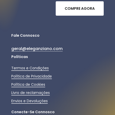
C
O
M
P
R
E
A
G
O
R
A
Fale Connosco
geral@eleganziano.com
Políticas
Termos e Condições
Política de Privacidade
Política de Cookies
Livro de reclamações
Envios e Devoluções
Conecte-Se Connosco