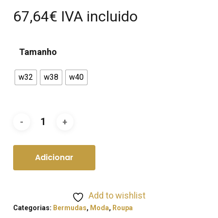
67,64
€
IVA incluido
Tamanho
w32
w38
w40
Adicionar
Add to wishlist
Categorias:
Bermudas
,
Moda
,
Roupa