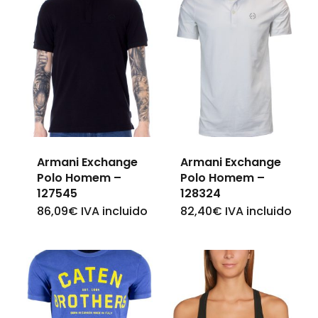
Armani Exchange
Armani Exchange
Polo Homem –
Polo Homem –
127545
128324
86,09
€
IVA incluido
82,40
€
IVA incluido
This
This
product
product
has
has
multiple
multiple
variants.
variants.