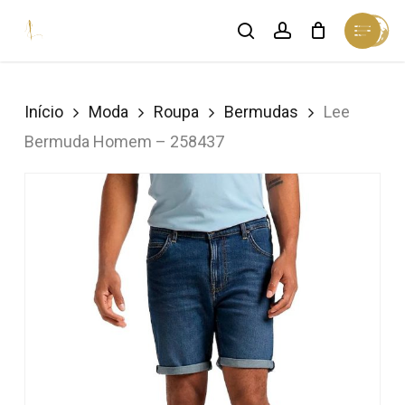
Skip
Menu
search
account
Cart
to
Close
Cart
Close
main
Menu
content
Início
Moda
Roupa
Bermudas
Lee
Bermuda Homem – 258437