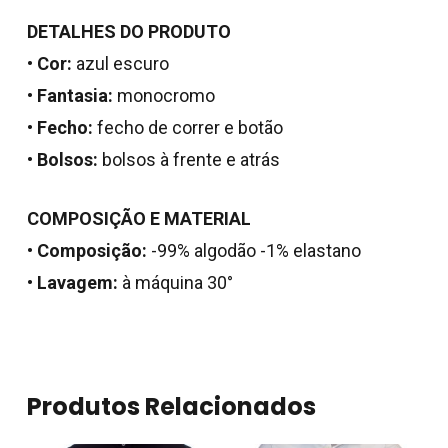
DETALHES DO PRODUTO
•
Cor:
azul escuro
•
Fantasia:
monocromo
•
Fecho:
fecho de correr e botão
•
Bolsos:
bolsos à frente e atrás
COMPOSIÇÃO E MATERIAL
•
Composição:
-99% algodão -1% elastano
Nenhum produto no
•
Lavagem:
à máquina 30°
carrinho.
Go To Shop
Produtos Relacionados