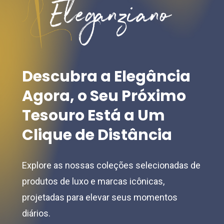
may
chosen
be
on
chosen
the
on
product
the
Descubra
a
Elegância
page
product
Agora,
o
Seu
Próximo
page
Tesouro
Está
a
Um
Clique
de
Distância
Explore as nossas coleções selecionadas de
produtos de luxo e marcas icônicas,
projetadas para elevar seus momentos
diários.