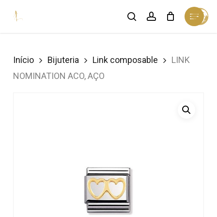
Skip
Menu
search
account
Cart
to
Close
Cart
Close
main
Menu
content
Início
Bijuteria
Link composable
LINK
NOMINATION ACO, AÇO