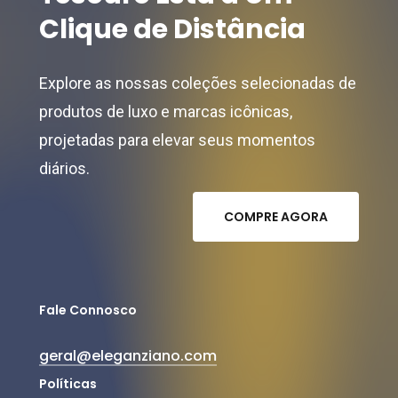
Clique
de
Distância
Explore as nossas coleções selecionadas de
produtos de luxo e marcas icônicas,
projetadas para elevar seus momentos
diários.
C
O
M
P
R
E
A
G
O
R
A
Fale Connosco
geral@eleganziano.com
Políticas