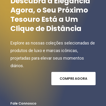
Descubra
a
Elegância
Agora,
o
Seu
Próximo
Tesouro
Está
a
Um
Clique
de
Distância
Explore as nossas coleções selecionadas de
produtos de luxo e marcas icônicas,
projetadas para elevar seus momentos
diários.
C
O
M
P
R
E
A
G
O
R
A
Fale Connosco