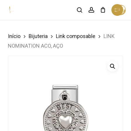
Skip
Menu
search
account
Cart
to
Close
Cart
Close
main
Menu
content
Início
Bijuteria
Link composable
LINK
NOMINATION ACO, AÇO