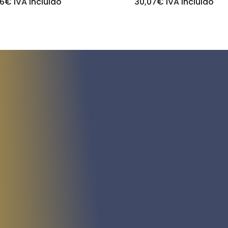
26
€
IVA incluido
30,07
€
IVA incluido