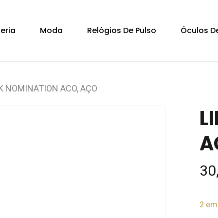
Cart
teria
Moda
Relógios De Pulso
Óculos De
K NOMINATION ACO, AÇO
L
A
30
2 em