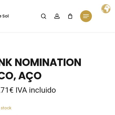
Close
Cart
search
account
 Sol
Menu
INK NOMINATION
CO, AÇO
,71
€
IVA incluido
 stock