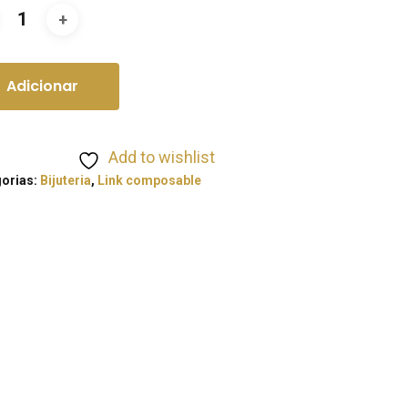
Adicionar
Add to wishlist
orias:
Bijuteria
,
Link composable