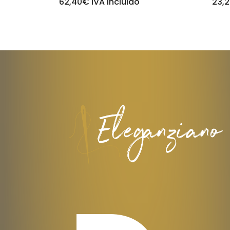
62,40
€
IVA incluido
23,