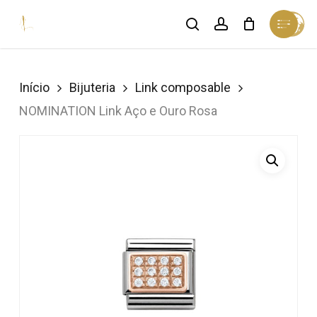
Skip
Menu
search
account
Cart
to
Close
Cart
Close
main
Menu
content
Início
Bijuteria
Link composable
NOMINATION Link Aço e Ouro Rosa