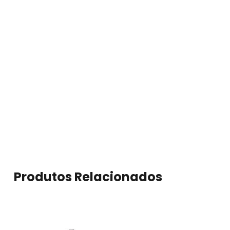
tamanho, mas rico em detalhes, este link
acrescenta brilho, romantismo e sofisticação à
sua coleção.
Por fim, crie uma pulseira única com o
Nomination Link Aço e Ouro Rosa Placa com
Cristais 430301/01
e celebre os momentos mais
importantes da sua vida com estilo.
Produtos Relacionados