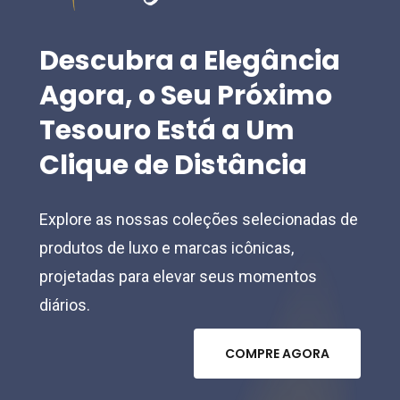
Descubra
a
Elegância
Agora,
o
Seu
Próximo
Tesouro
Está
a
Um
Clique
de
Distância
Explore as nossas coleções selecionadas de
produtos de luxo e marcas icônicas,
projetadas para elevar seus momentos
diários.
C
O
M
P
R
E
A
G
O
R
A