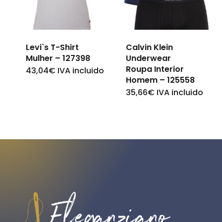
options
may
may
be
be
chosen
Levi`s T-Shirt
Calvin Klein
chosen
on
Mulher – 127398
Underwear
on
Roupa Interior
43,04
€
IVA incluido
This
the
Homem – 125558
the
product
product
35,66
€
IVA incluido
This
product
has
page
product
page
multiple
has
variants.
multiple
The
variants.
options
The
may
options
be
may
chosen
be