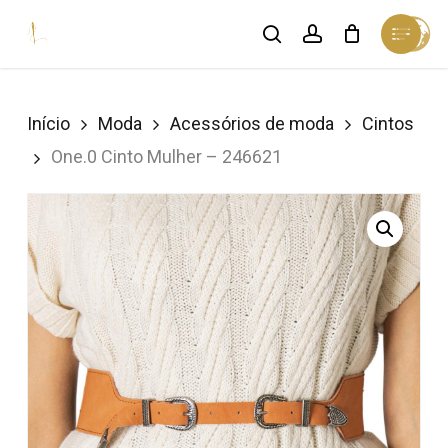
Skip
Menu
search
account
Cart
to
Close
Cart
Close
main
Menu
content
Início
Moda
Acessórios de moda
Cintos
One.0 Cinto Mulher – 246621