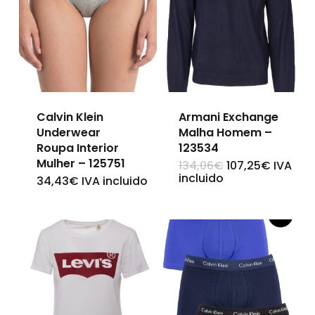
Calvin Klein
Armani Exchange
Underwear
Malha Homem –
Roupa Interior
123534
Mulher – 125751
O
O
134,06
€
107,25
€
IVA
This
preço
preço
incluido
34,43
€
IVA incluido
This
original
atual
product
era:
é:
product
134,06€.
107,25€
has
has
multiple
multiple
variants.
variants.
The
The
options