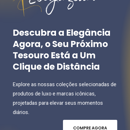
on
chosen
the
on
product
the
Descubra
a
Elegância
page
product
Agora,
o
Seu
Próximo
page
Tesouro
Está
a
Um
Clique
de
Distância
Explore as nossas coleções selecionadas de
produtos de luxo e marcas icônicas,
projetadas para elevar seus momentos
diários.
C
O
M
P
R
E
A
G
O
R
A