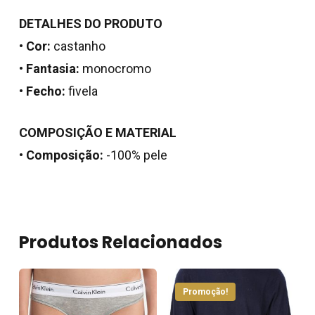
DETALHES DO PRODUTO
•
Cor:
castanho
•
Fantasia:
monocromo
•
Fecho:
fivela
COMPOSIÇÃO E MATERIAL
•
Composição:
-100% pele
Nenhum produto no
carrinho.
Go To Shop
Produtos Relacionados
Promoção!