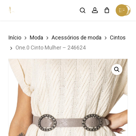
Skip
Menu
search
account
Cart
to
Close
Cart
Close
main
Menu
content
Início
Moda
Acessórios de moda
Cintos
One.0 Cinto Mulher – 246624