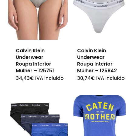
Calvin Klein
Calvin Klein
Underwear
Underwear
Roupa Interior
Roupa Interior
Mulher – 125751
Mulher – 125842
34,43
€
IVA incluido
30,74
€
IVA incluido
This
This
product
product
has
has
multiple
multiple
variants.
variants.
The
The