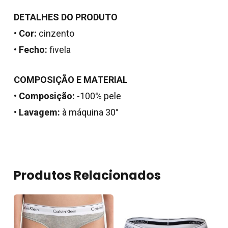
DETALHES DO PRODUTO
•
Cor:
cinzento
•
Fecho:
fivela
COMPOSIÇÃO E MATERIAL
•
Composição:
-100% pele
•
Lavagem:
à máquina 30°
Nenhum produto no
carrinho.
Go To Shop
Produtos Relacionados