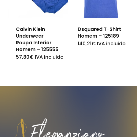
options
options
may
may
be
be
Calvin Klein
Dsquared T-Shirt
chosen
chosen
Underwear
Homem – 125189
on
on
Roupa Interior
140,21
€
IVA incluido
This
Homem – 125555
the
the
product
57,80
€
IVA incluido
This
product
product
has
product
page
page
multiple
has
variants.
multiple
The
variants.
options
The
may
options
be
may
chosen
be