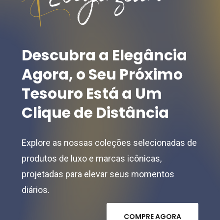
on
chosen
the
on
product
the
Descubra
a
Elegância
page
product
Agora,
o
Seu
Próximo
page
Tesouro
Está
a
Um
Clique
de
Distância
Explore as nossas coleções selecionadas de
produtos de luxo e marcas icônicas,
projetadas para elevar seus momentos
diários.
C
O
M
P
R
E
A
G
O
R
A