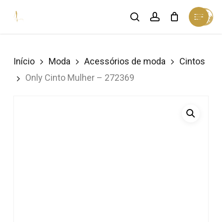
Skip
Menu
search
account
Cart
to
Close
Cart
Close
main
Menu
content
Início
Moda
Acessórios de moda
Cintos
Only Cinto Mulher – 272369