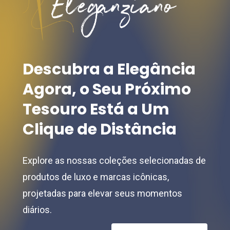
be
be
chosen
chosen
on
on
the
the
Descubra
a
Elegância
product
product
Agora,
o
Seu
Próximo
page
page
Tesouro
Está
a
Um
Clique
de
Distância
Explore as nossas coleções selecionadas de
produtos de luxo e marcas icônicas,
projetadas para elevar seus momentos
diários.