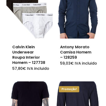
Calvin Klein
Antony Morato
Underwear
Camisa Homem
Roupa Interior
– 128259
Homem – 127738
59,03
€
IVA incluido
This
57,80
€
IVA incluido
This
product
product
has
has
multiple
Promoção!
multiple
variants.
variants.
The