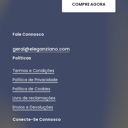
C
O
M
P
R
E
A
G
O
R
A
Fale Connosco
geral@eleganziano.com
Políticas
Termos e Condições
Política de Privacidade
Política de Cookies
Livro de reclamações
Envios e Devoluções
Conecte-Se Connosco