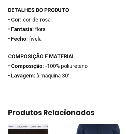
DETALHES DO PRODUTO
•
Cor:
cor-de-rosa
•
Fantasia:
floral
•
Fecho:
fivela
COMPOSIÇÃO E MATERIAL
•
Composição:
-100% poliuretano
Nenhum produto no
•
Lavagem:
à máquina 30°
carrinho.
Go To Shop
Produtos Relacionados