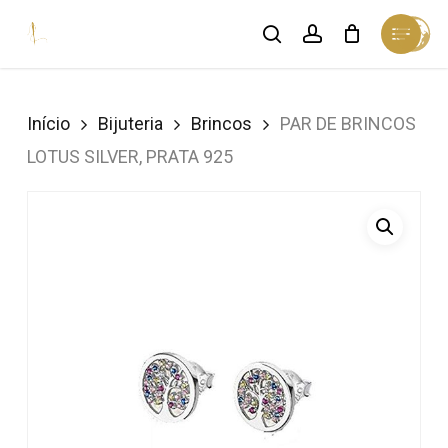
Skip
Menu
search
account
Cart
to
Close
Cart
Close
main
Menu
content
Início
Bijuteria
Brincos
PAR DE BRINCOS
LOTUS SILVER, PRATA 925