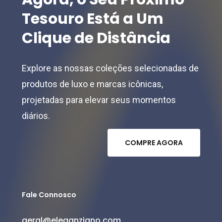
Tesouro
Está
a
Um
Clique
de
Distância
Explore as nossas coleções selecionadas de
produtos de luxo e marcas icônicas,
projetadas para elevar seus momentos
diários.
C
O
M
P
R
E
A
G
O
R
A
Fale Connosco
geral@eleganziano.com