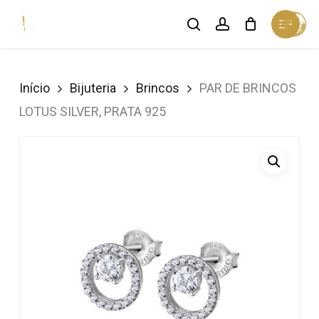
Skip
Menu
search
account
Cart
to
Close
Cart
Close
main
Menu
content
Início
Bijuteria
Brincos
PAR DE BRINCOS
LOTUS SILVER, PRATA 925