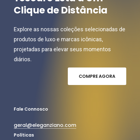
Clique
de
Distância
Explore as nossas coleções selecionadas de
produtos de luxo e marcas icônicas,
projetadas para elevar seus momentos
diários.
C
O
M
P
R
E
A
G
O
R
A
Fale Connosco
geral@eleganziano.com
Políticas