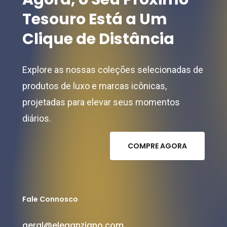
Tesouro
Está
a
Um
Clique
de
Distância
Explore as nossas coleções selecionadas de
produtos de luxo e marcas icônicas,
projetadas para elevar seus momentos
diários.
C
O
M
P
R
E
A
G
O
R
A
Fale Connosco
geral@eleganziano.com