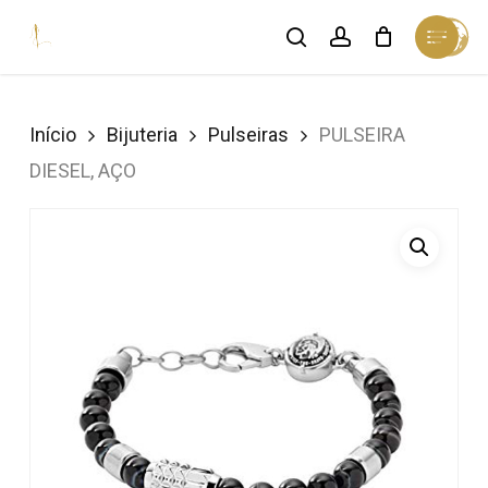
Skip
Menu
search
account
Cart
to
Close
Cart
Close
main
Menu
content
Início
Bijuteria
Pulseiras
PULSEIRA
DIESEL, AÇO