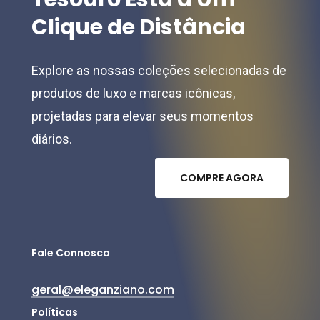
Clique
de
Distância
Explore as nossas coleções selecionadas de
produtos de luxo e marcas icônicas,
projetadas para elevar seus momentos
diários.
C
O
M
P
R
E
A
G
O
R
A
Fale Connosco
geral@eleganziano.com
Políticas