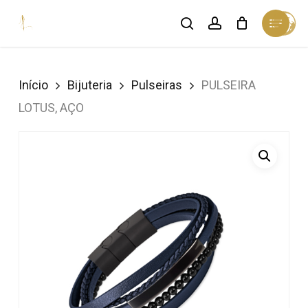
Skip
Menu
search
account
Cart
to
Close
Cart
Close
main
Menu
content
Início
Bijuteria
Pulseiras
PULSEIRA
LOTUS, AÇO