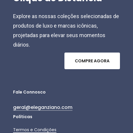
Explore as nossas coleções selecionadas de
produtos de luxo e marcas icônicas,
projetadas para elevar seus momentos
diários.
C
O
M
P
R
E
A
G
O
R
A
Fale Connosco
geral@eleganziano.com
Políticas
Termos e Condições