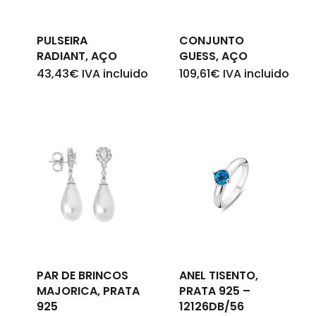
Go To Shop
PULSEIRA
CONJUNTO
RADIANT, AÇO
GUESS, AÇO
43,43
€
IVA incluido
109,61
€
IVA incluido
PAR DE BRINCOS
ANEL TISENTO,
MAJORICA, PRATA
PRATA 925 –
925
12126DB/56