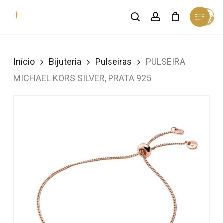
Skip
Menu
search
account
Cart
to
Close
Cart
Close
main
Menu
content
Início
Bijuteria
Pulseiras
PULSEIRA
MICHAEL KORS SILVER, PRATA 925