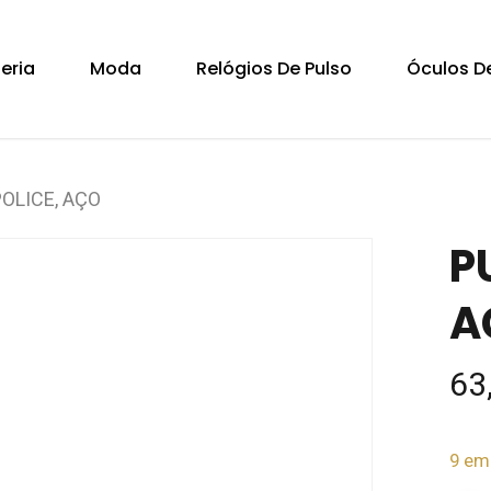
Cart
teria
Moda
Relógios De Pulso
Óculos De
OLICE, AÇO
P
A
63
9 em