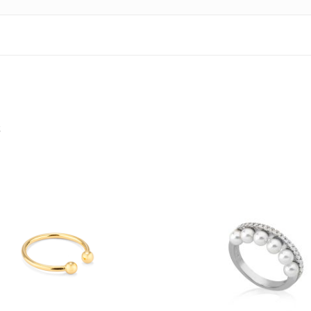
s
Nenh