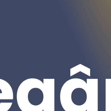
egâ
Subtotal: