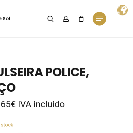
Close
Cart
search
account
 Sol
Menu
ULSEIRA POLICE,
ÇO
,65
€
IVA incluido
 stock