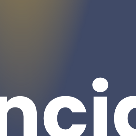
nci
0,00
€