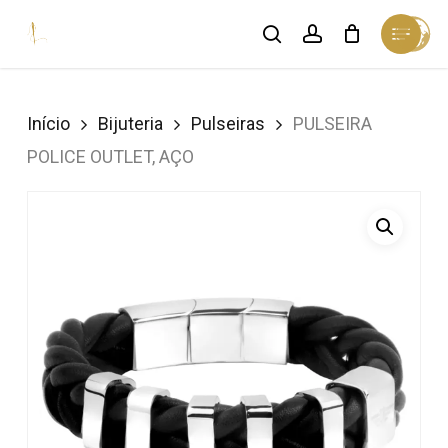
Skip
Menu
search
account
Cart
to
Close
Cart
Close
main
Menu
content
Início
Bijuteria
Pulseiras
PULSEIRA
POLICE OUTLET, AÇO