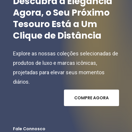
Descubra
a
Elegância
Agora,
o
Seu
Próximo
Tesouro
Está
a
Um
Clique
de
Distância
Explore as nossas coleções selecionadas de
produtos de luxo e marcas icônicas,
projetadas para elevar seus momentos
diários.
C
O
M
P
R
E
A
G
O
R
A
Fale Connosco