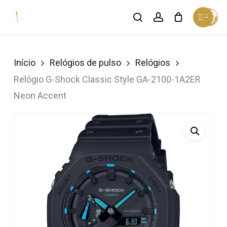
Skip
Menu
search
account
Cart
to
Close
Cart
Close
main
Menu
content
Início
Relógios de pulso
Relógios
Relógio G-Shock Classic Style GA-2100-1A2ER
Neon Accent