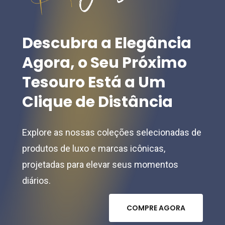
Descubra
a
Elegância
Agora,
o
Seu
Próximo
Tesouro
Está
a
Um
Clique
de
Distância
Explore as nossas coleções selecionadas de
produtos de luxo e marcas icônicas,
projetadas para elevar seus momentos
diários.
C
O
M
P
R
E
A
G
O
R
A