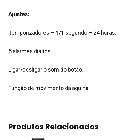
Nenhum produto no
carrinho.
Ajustes:
Go To Shop
Temporizadores – 1/1 segundo – 24 horas.
5 alarmes diários.
Ligar/desligar o som do botão.
Função de movimento da agulha.
Produtos Relacionados