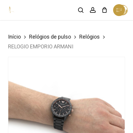
Skip
Menu
search
account
Cart
to
Close
Cart
Close
main
Menu
content
Início
Relógios de pulso
Relógios
RELOGIO EMPORIO ARMANI