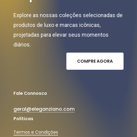
Explore as nossas coleções selecionadas de
produtos de luxo e marcas icônicas,
projetadas para elevar seus momentos
diários.
C
O
M
P
R
E
A
G
O
R
A
Fale Connosco
geral@eleganziano.com
Políticas
Termos e Condições