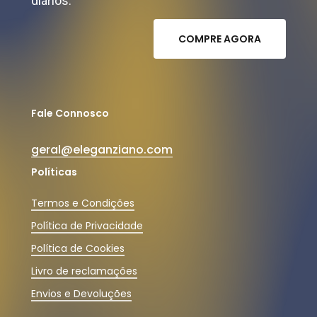
diários.
C
O
M
P
R
E
A
G
O
R
A
Fale Connosco
geral@eleganziano.com
Políticas
Termos e Condições
Política de Privacidade
Política de Cookies
Livro de reclamações
Envios e Devoluções