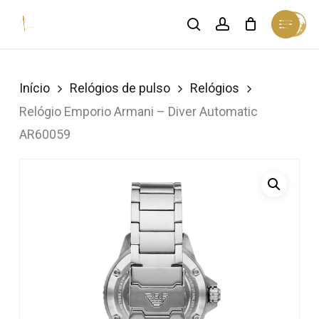
Skip
Menu
search
account
Cart
to
Close
Cart
Close
main
Menu
content
Início
Relógios de pulso
Relógios
Relógio Emporio Armani – Diver Automatic
AR60059