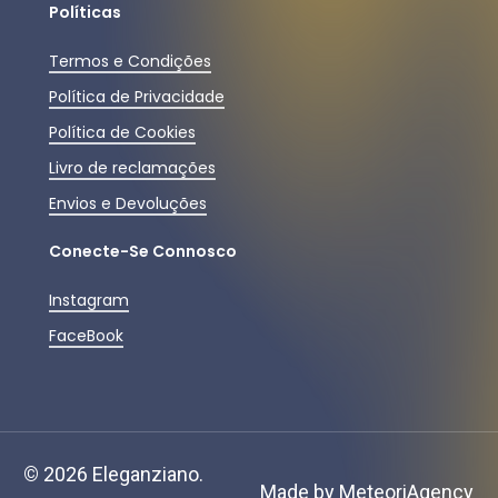
Políticas
Termos e Condições
Política de Privacidade
Política de Cookies
Livro de reclamações
Envios e Devoluções
Conecte-Se Connosco
Instagram
FaceBook
Subtotal:
0,00
€
©
2026
Eleganziano.
Ver Carrinho
Finalizar Compras
Made by
MeteoriAgency