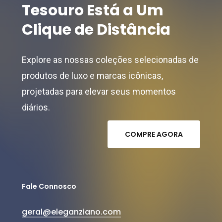
Tesouro
Está
a
Um
Clique
de
Distância
Explore as nossas coleções selecionadas de
produtos de luxo e marcas icônicas,
projetadas para elevar seus momentos
diários.
C
O
M
P
R
E
A
G
O
R
A
Fale Connosco
geral@eleganziano.com