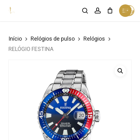
Skip
Menu
search
account
Cart
to
Close
Cart
Close
main
Menu
content
Início
Relógios de pulso
Relógios
RELÓGIO FESTINA