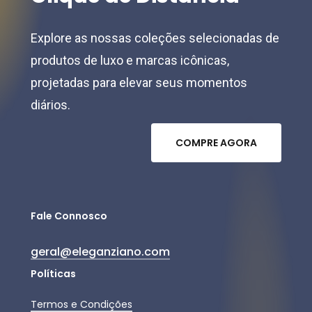
Explore as nossas coleções selecionadas de
produtos de luxo e marcas icônicas,
projetadas para elevar seus momentos
diários.
C
O
M
P
R
E
A
G
O
R
A
Fale Connosco
geral@eleganziano.com
Políticas
Termos e Condições