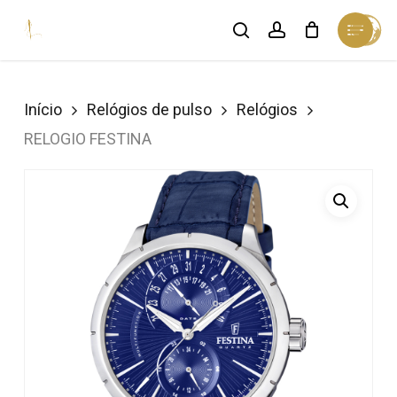
Skip
Menu
search
account
Cart
to
Close
Cart
Close
main
Menu
content
Início
Relógios de pulso
Relógios
RELOGIO FESTINA