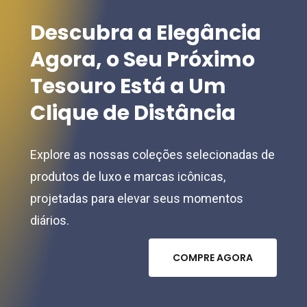
Descubra
a
Elegância
Agora,
o
Seu
Próximo
Tesouro
Está
a
Um
Clique
de
Distância
Explore as nossas coleções selecionadas de
produtos de luxo e marcas icônicas,
projetadas para elevar seus momentos
diários.
C
O
M
P
R
E
A
G
O
R
A