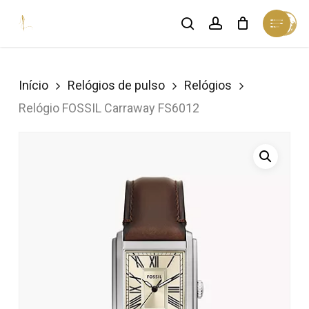
Skip
Menu
search
account
Cart
to
Close
Cart
Close
main
Menu
content
Início
Relógios de pulso
Relógios
Relógio FOSSIL Carraway FS6012