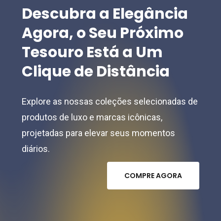
Descubra
a
Elegância
Agora,
o
Seu
Próximo
Tesouro
Está
a
Um
Clique
de
Distância
Explore as nossas coleções selecionadas de
produtos de luxo e marcas icônicas,
projetadas para elevar seus momentos
diários.
C
O
M
P
R
E
A
G
O
R
A