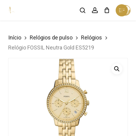
Skip
Menu
search
account
Cart
to
Close
Cart
Close
main
Menu
content
Início
Relógios de pulso
Relógios
Relógio FOSSIL Neutra Gold ES5219