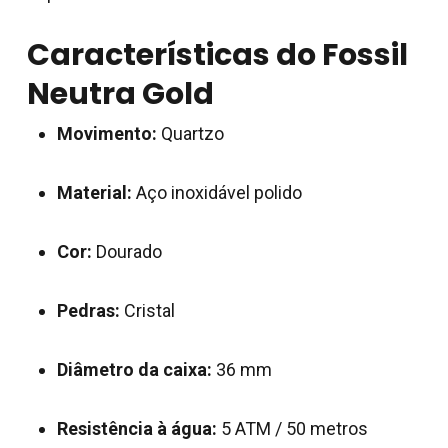
Características do Fossil
Neutra Gold
Movimento:
Quartzo
Material:
Aço inoxidável polido
Nenhum produto no
carrinho.
Cor:
Dourado
Go To Shop
Pedras:
Cristal
Diâmetro da caixa:
36 mm
Resistência à água:
5 ATM / 50 metros