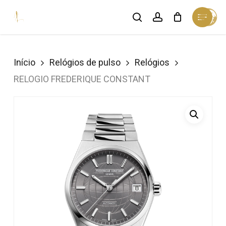
Skip
Menu
search
account
Cart
to
Close
Cart
Close
main
Menu
content
Início
Relógios de pulso
Relógios
RELOGIO FREDERIQUE CONSTANT