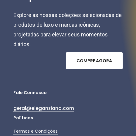
Explore as nossas coleções selecionadas de
produtos de luxo e marcas icônicas,
projetadas para elevar seus momentos
diários.
C
O
M
P
R
E
A
G
O
R
A
Fale Connosco
geral@eleganziano.com
Políticas
Termos e Condições