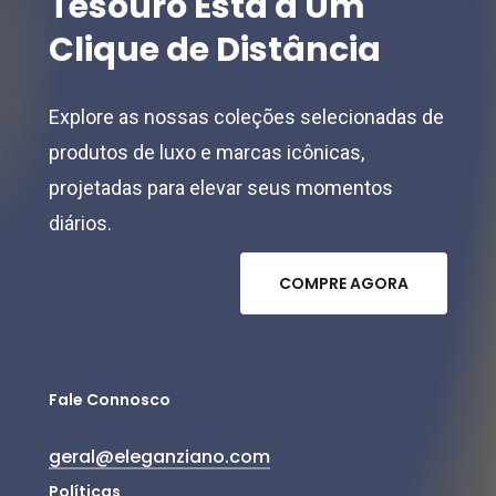
Tesouro
Está
a
Um
Clique
de
Distância
Explore as nossas coleções selecionadas de
produtos de luxo e marcas icônicas,
projetadas para elevar seus momentos
diários.
C
O
M
P
R
E
A
G
O
R
A
Fale Connosco
geral@eleganziano.com
Políticas