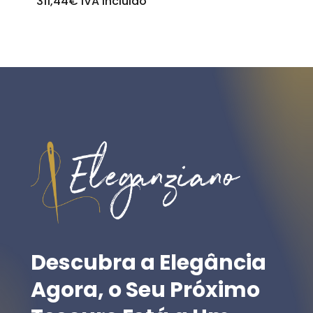
311,44
€
IVA incluido
Descubra
a
Elegância
Agora,
o
Seu
Próximo