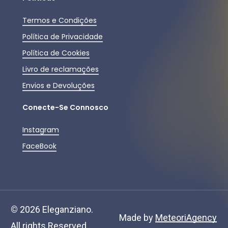
Termos e Condições
Política de Privacidade
Política de Cookies
Livro de reclamações
Envios e Devoluções
Conecte-Se Connosco
Instagram
FaceBook
Subtotal:
0,00
€
©
2026
Eleganziano.
Ver Carrinho
Finalizar Compras
Made by
MeteoriAgency
All rights Reserved.