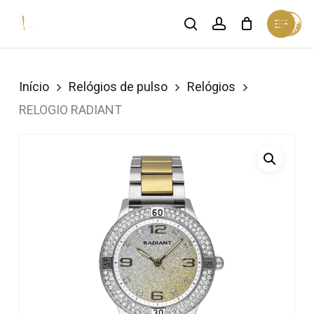
Skip
Menu
search
account
Cart
to
Close
Cart
Close
main
Menu
content
Início
Relógios de pulso
Relógios
RELOGIO RADIANT