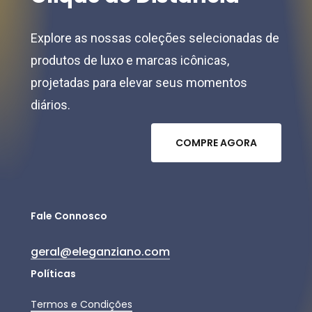
Explore as nossas coleções selecionadas de
produtos de luxo e marcas icônicas,
projetadas para elevar seus momentos
diários.
C
O
M
P
R
E
A
G
O
R
A
Fale Connosco
geral@eleganziano.com
Políticas
Termos e Condições