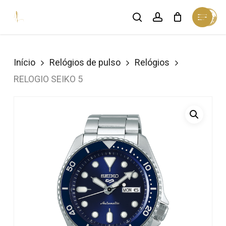
Skip
Menu
search
account
Cart
to
Close
Cart
Close
main
Menu
content
Início
Relógios de pulso
Relógios
RELOGIO SEIKO 5