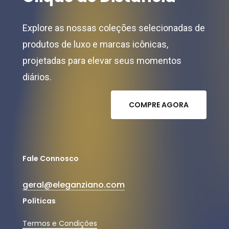
Explore as nossas coleções selecionadas de
produtos de luxo e marcas icônicas,
projetadas para elevar seus momentos
diários.
C
O
M
P
R
E
A
G
O
R
A
Fale Connosco
geral@eleganziano.com
Políticas
Termos e Condições