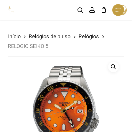
Skip
Menu
search
account
Cart
to
Close
Cart
Close
main
Menu
content
Início
Relógios de pulso
Relógios
RELOGIO SEIKO 5