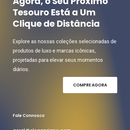
Agora,
o
Seu
Próximo
Tesouro
Está
a
Um
Clique
de
Distância
Explore as nossas coleções selecionadas de
produtos de luxo e marcas icônicas,
projetadas para elevar seus momentos
diários.
C
O
M
P
R
E
A
G
O
R
A
Fale Connosco