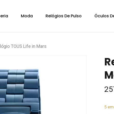
Cart
teria
Moda
Relógios De Pulso
Óculos De
lógio TOUS Life in Mars
R
M
25
5 em