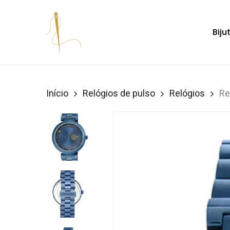
Skip
to
Biju
main
content
Hit enter to search or ESC to close
Início
Relógios de pulso
Relógios
Re