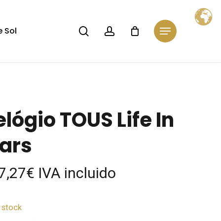
Close
Cart
search
account
 Sol
Menu
elógio TOUS Life In
ars
7,27
€
IVA incluido
 stock