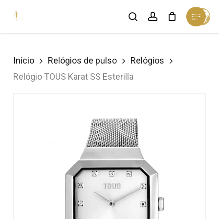
Skip
Menu
search
account
Cart
to
Close
Cart
Close
main
Menu
content
Início
Relógios de pulso
Relógios
Relógio TOUS Karat SS Esterilla