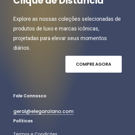
Clique
de
Distância
Explore as nossas coleções selecionadas de
produtos de luxo e marcas icônicas,
projetadas para elevar seus momentos
diários.
C
O
M
P
R
E
A
G
O
R
A
Fale Connosco
geral@eleganziano.com
Políticas
Termos e Condições