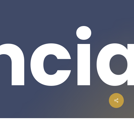
nci
0,00
€
Carrinho
Finalizar Compras