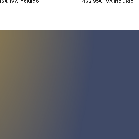
16
€
IVA incluido
462,95
€
IVA incluido