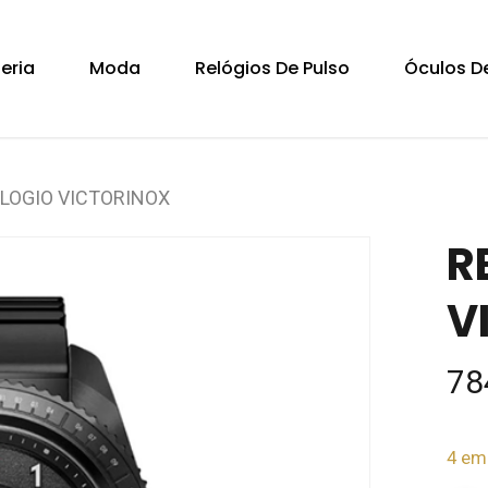
Cart
teria
Moda
Relógios De Pulso
Óculos De
LOGIO VICTORINOX
R
V
78
4 em