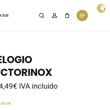
Close
Cart
search
account
 Sol
Menu
ELOGIO
ICTORINOX
4,49
€
IVA incluido
 stock