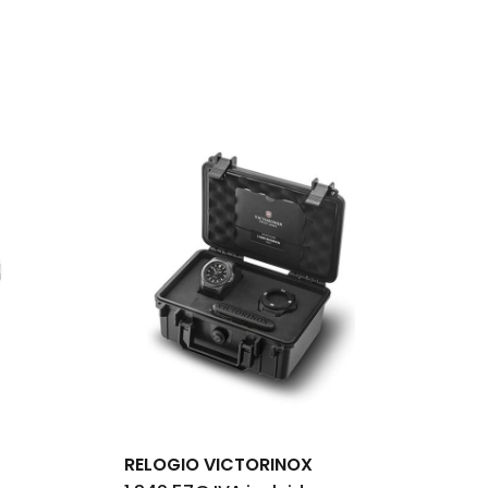
um produto no carrinho.
Go To Shop
RELOGIO VICTORINOX