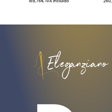
169,76
€
IVA incluido
260,