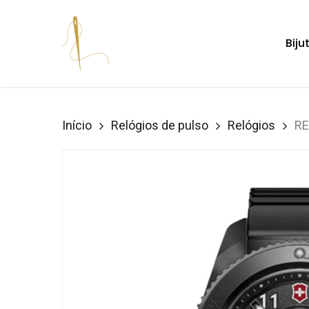
Skip
to
Biju
main
content
Hit enter to search or ESC to close
Início
Relógios de pulso
Relógios
RE