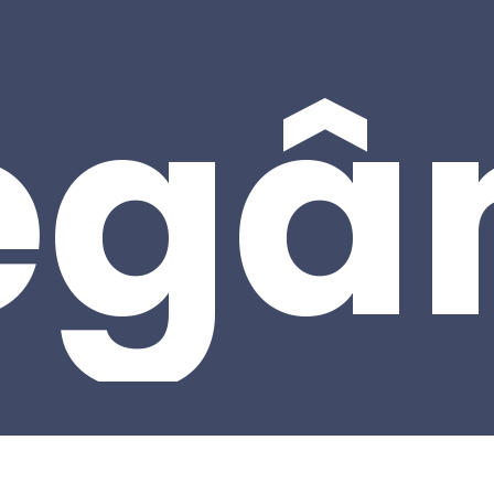
egâ
Subtotal:
Ver 