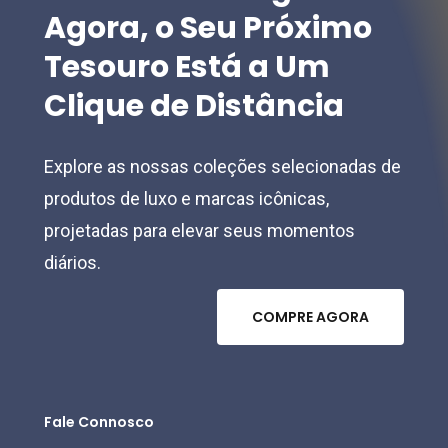
Agora,
o
Seu
Próximo
Tesouro
Está
a
Um
Clique
de
Distância
Explore as nossas coleções selecionadas de
produtos de luxo e marcas icônicas,
projetadas para elevar seus momentos
diários.
C
O
M
P
R
E
A
G
O
R
A
Fale Connosco