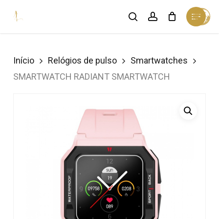
Skip
Menu
search
account
Cart
to
Close
Cart
Close
main
Menu
content
Início
Relógios de pulso
Smartwatches
SMARTWATCH RADIANT SMARTWATCH