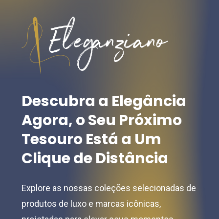
options
options
may
may
be
be
chosen
chosen
on
on
the
the
product
Descubra
a
Elegância
product
page
Agora,
o
Seu
Próximo
page
Tesouro
Está
a
Um
Clique
de
Distância
Explore as nossas coleções selecionadas de
produtos de luxo e marcas icônicas,