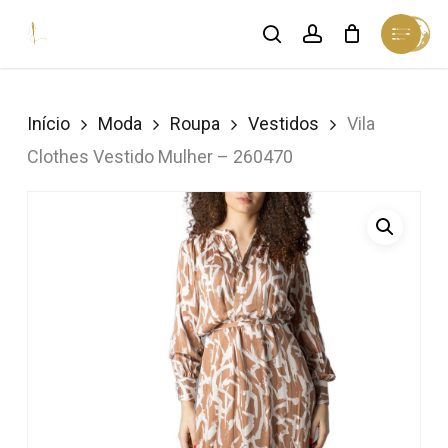
Skip
Menu
search
account
Cart
to
Close
Cart
Close
main
Menu
content
Início
Moda
Roupa
Vestidos
Vila
Clothes Vestido Mulher – 260470