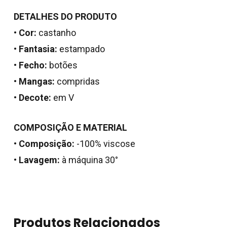
DETALHES DO PRODUTO
•
Cor:
castanho
•
Fantasia:
estampado
•
Fecho:
botões
•
Mangas:
compridas
•
Decote:
em V
COMPOSIÇÃO E MATERIAL
Nenhum produto no
•
Composição:
-100% viscose
•
Lavagem:
à máquina 30°
carrinho.
Go To Shop
Produtos Relacionados