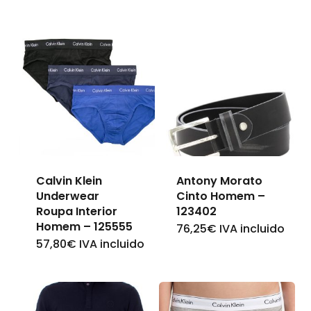
Calvin Klein
Antony Morato
Underwear
Cinto Homem –
Roupa Interior
123402
Homem – 125555
76,25
€
IVA incluido
This
57,80
€
IVA incluido
This
product
product
has
has
multiple
multiple