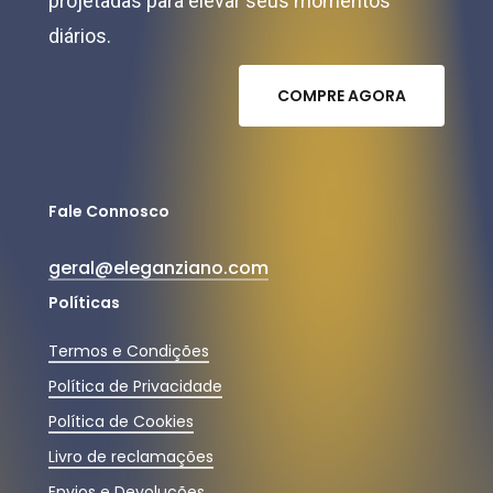
projetadas para elevar seus momentos
diários.
C
O
M
P
R
E
A
G
O
R
A
Fale Connosco
geral@eleganziano.com
Políticas
Termos e Condições
Política de Privacidade
Política de Cookies
Livro de reclamações
Envios e Devoluções