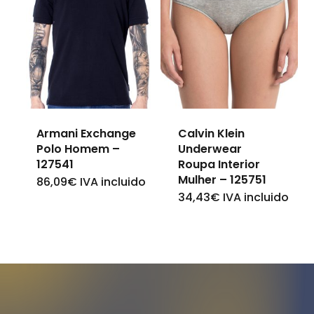
variants.
variants.
The
The
options
options
may
may
be
be
chosen
Armani Exchange
Calvin Klein
chosen
on
Polo Homem –
Underwear
on
127541
Roupa Interior
the
Mulher – 125751
the
86,09
€
IVA incluido
This
product
34,43
€
IVA incluido
This
product
product
page
product
page
has
has
multiple
multiple
variants.
variants.
The
The