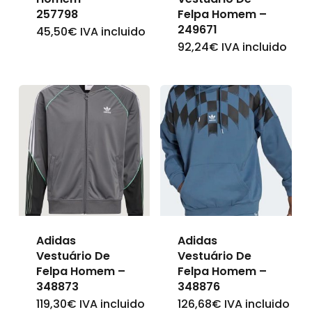
on
on
257798
Felpa Homem –
249671
45,50
€
IVA incluido
This
the
the
92,24
€
IVA incluido
This
product
product
product
product
has
page
page
has
multiple
multiple
variants.
variants.
The
The
options
options
may
may
be
be
chosen
Adidas
Adidas
chosen
on
Vestuário De
Vestuário De
on
Felpa Homem –
Felpa Homem –
the
348873
348876
the
product
119,30
€
IVA incluido
126,68
€
IVA incluido
This
This