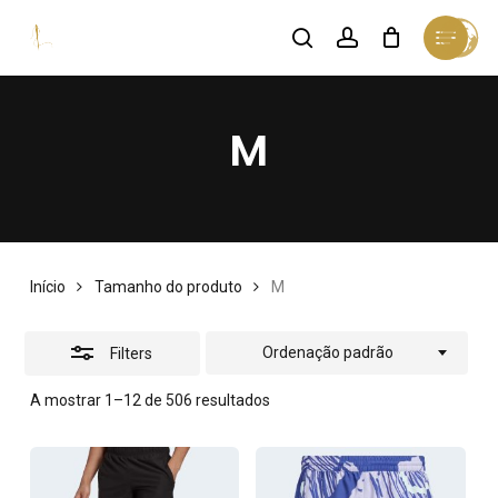
Skip
Menu
search
account
Cart
Close
to
Close
Cart
Close
Filters
main
Menu
content
M
Início
Tamanho do produto
M
Ordenação padrão
Filters
A mostrar 1–12 de 506 resultados