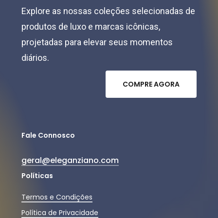
Explore as nossas coleções selecionadas de
produtos de luxo e marcas icônicas,
projetadas para elevar seus momentos
diários.
C
O
M
P
R
E
A
G
O
R
A
Fale Connosco
geral@eleganziano.com
Políticas
Termos e Condições
Política de Privacidade