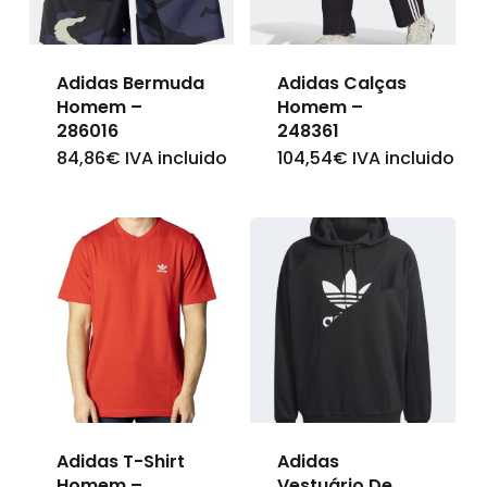
may
may
be
be
Adidas Bermuda
Adidas Calças
chosen
chosen
Homem –
Homem –
on
on
286016
248361
84,86
€
IVA incluido
104,54
€
IVA incluido
This
This
the
the
product
product
product
product
has
has
page
page
multiple
multiple
variants.
variants.
The
The
options
options
may
may
be
be
Adidas T-Shirt
Adidas
chosen
chosen
Homem –
Vestuário De