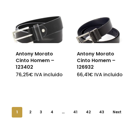
variants.
variants.
The
The
options
options
may
may
be
be
chosen
Antony Morato
Antony Morato
chosen
Cinto Homem –
Cinto Homem –
on
on
123402
126932
the
the
76,25
€
IVA incluido
66,41
€
IVA incluido
This
This
product
product
product
product
page
page
has
has
multiple
multiple
1
2
3
4
…
41
42
43
Next
variants.
variants.
The
The
options
options