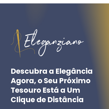
may
may
be
be
chosen
chosen
on
on
the
the
product
product
page
page
Descubra
a
Elegância
Agora,
o
Seu
Próximo
Tesouro
Está
a
Um
Clique
de
Distância