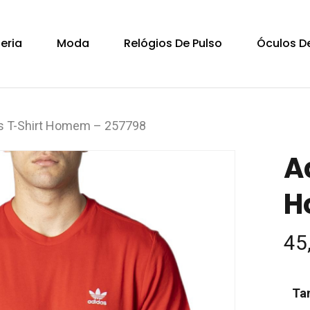
Cart
teria
Moda
Relógios De Pulso
Óculos De
s T-Shirt Homem – 257798
A
H
45
Ta