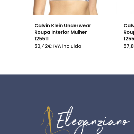
Calvin Klein Underwear
Calv
Roupa Interior Mulher –
Rou
125511
125
50,42
€
IVA incluido
57,
This
product
has
multiple
variants.
The
options
may
be
chosen