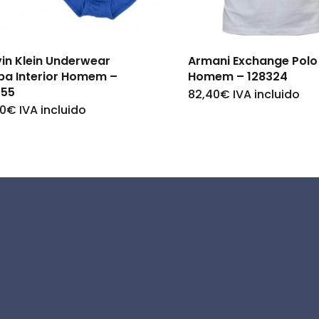
in Klein Underwear
Armani Exchange Polo
pa Interior Homem –
Homem – 128324
555
82,40
€
IVA incluido
This
80
€
IVA incluido
This
product
product
has
has
multiple
multiple
variants.
variants.
The
The
options
options
may
may
be
be
chosen
chosen