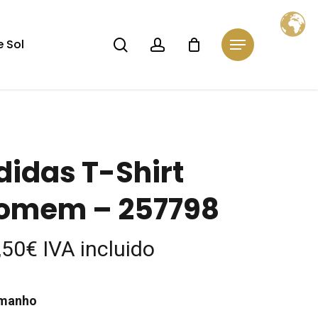
Close
Cart
search
account
 Sol
Menu
didas T-Shirt
omem – 257798
,50
€
IVA incluido
manho