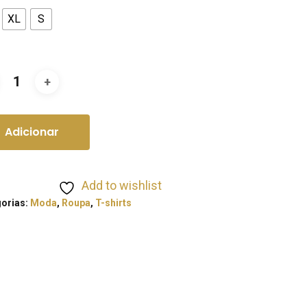
XL
S
Adicionar
Add to wishlist
orias:
Moda
,
Roupa
,
T-shirts