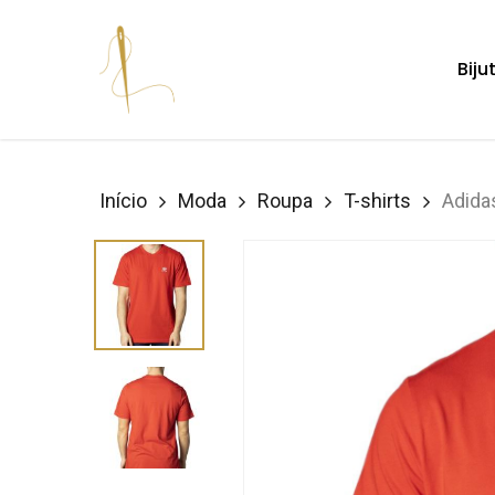
Skip
to
Biju
main
content
Hit enter to search or ESC to close
Início
Moda
Roupa
T-shirts
Adida