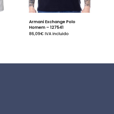
Armani Exchange Polo
Homem – 127541
86,09
€
IVA incluido
This
product
has
multiple
variants.
The
options
may
be
chosen