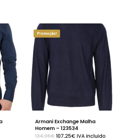
Promoção!
a
Armani Exchange Malha
Homem – 123534
O
O
134,06
€
107,25
€
IVA incluido
This