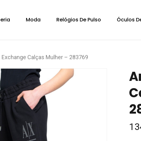
Cart
teria
Moda
Relógios De Pulso
Óculos De
 Exchange Calças Mulher – 283769
A
C
2
13