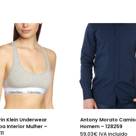
s
in Klein Underwear
Antony Morato Camis
a Interior Mulher –
Homem – 128259
11
59,03
€
IVA incluido
This