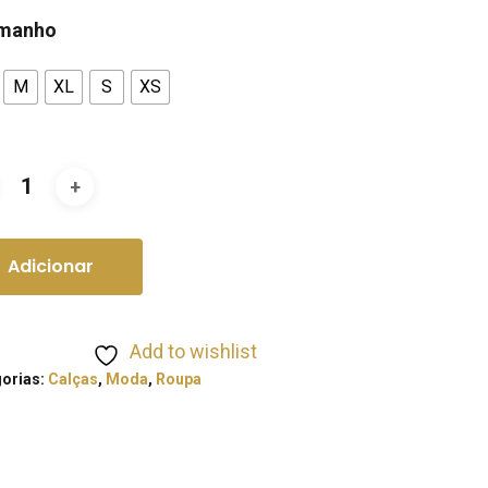
manho
M
XL
S
XS
Adicionar
Add to wishlist
orias:
Calças
,
Moda
,
Roupa