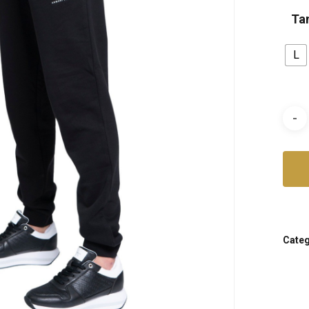
Ta
L
Categ