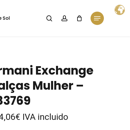
Close
Cart
search
account
 Sol
Menu
rmani Exchange
alças Mulher –
83769
4,06
€
IVA incluido